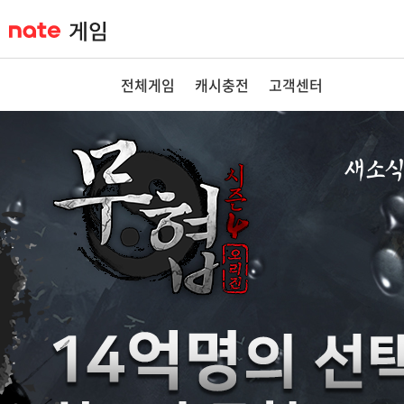
전체게임
캐시충전
고객센터
새소
공지사항
이벤트
GM노트
GM TIP