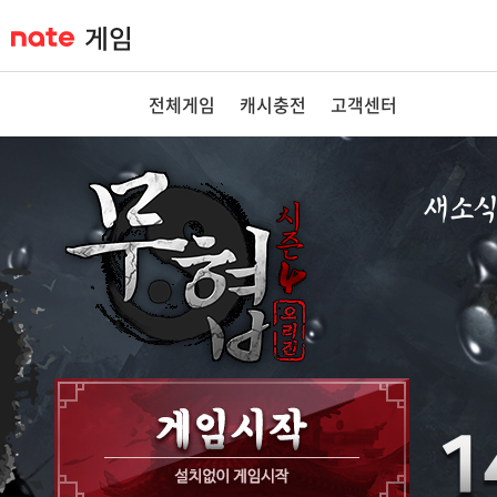
전체게임
캐시충전
고객센터
새소
공지사항
이벤트
GM노트
GM TIP