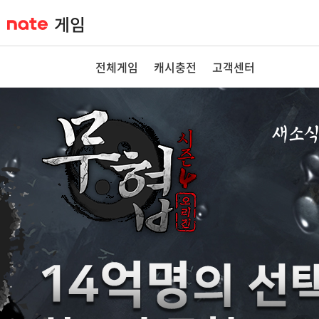
전체게임
캐시충전
고객센터
새소
공지사항
이벤트
GM노트
GM TIP