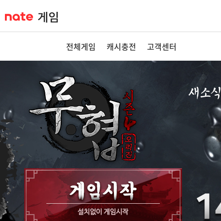
전체게임
캐시충전
고객센터
새소
공지사항
이벤트
GM노트
GM TIP