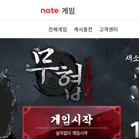
전체게임
캐시충전
고객센터
새
공지
이벤
GM
GM T