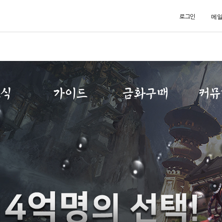
메
로그인
소식
가이드
금화구매
커뮤
사항
초보자가이드
금화구매
자유
트
게임소개
구매내역
이미지
노트
직업소개
MP교환소
공략
IP
게임가이드
무림
아이템확률
건의