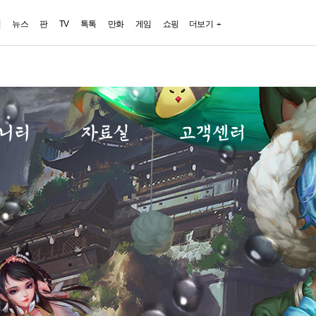
일
뉴스
판
TV
톡톡
만화
게임
쇼핑
더보기
니티
자료실
고객센터
게시판
갤러리
FAQ
게시판
미디어센터
1:1문의
게시판
답변확인
재패
사항