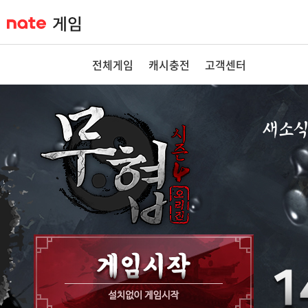
전체게임
캐시충전
고객센터
새소
공지사항
이벤트
GM노트
GM TIP