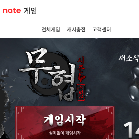
전체게임
캐시충전
고객센터
새소
공지사항
이벤트
GM노트
GM TIP